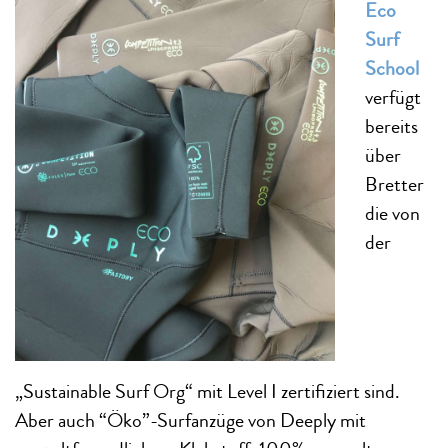
Eco
Surf
School
verfügt
bereits
über
Bretter
die von
der
„Sustainable Surf Org“ mit Level I zertifiziert sind.
Aber auch “Öko”-Surfanzüge von Deeply mit