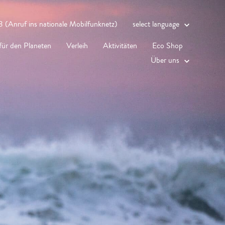
 (Anruf ins nationale Mobilfunknetz)
select language
für den Planeten
Verleih
Aktivitäten
Eco Shop
Über uns