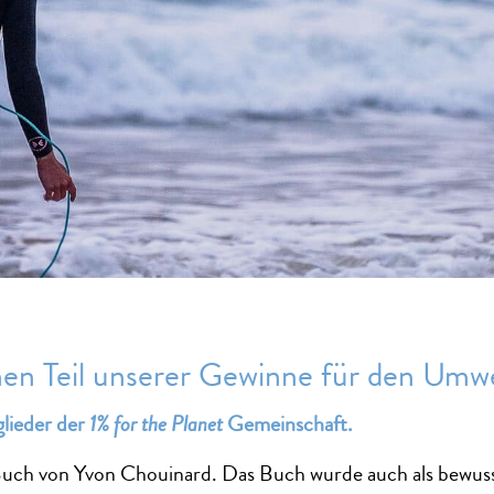
nen Teil unserer Gewinne für den Umwe
glieder der
1% for the Planet
Gemeinschaft.
 Buch von Yvon Chouinard. Das Buch wurde auch als bewus