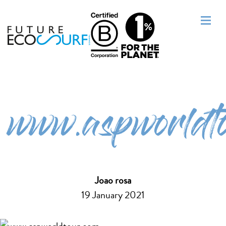
www.aspworldt
Joao rosa
19 January 2021