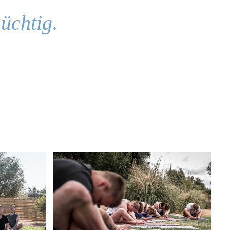
.
süchtig