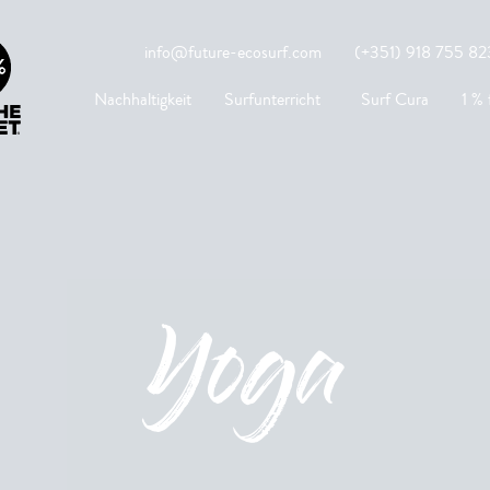
info@future-ecosurf.com
(+351) 918 755 823
Nachhaltigkeit
Surfunterricht
Surf Cura
1 % 
Yoga