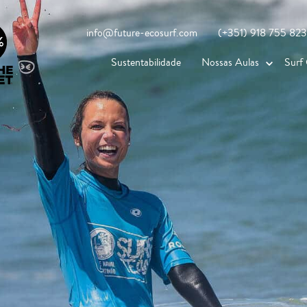
info@future-ecosurf.com
(+351) 918 755 823
Sustentabilidade
Nossas Aulas
Surf