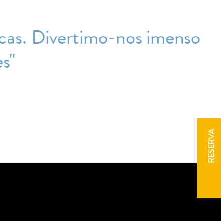
ticas. Divertimo-nos imenso
s''
RESERVA