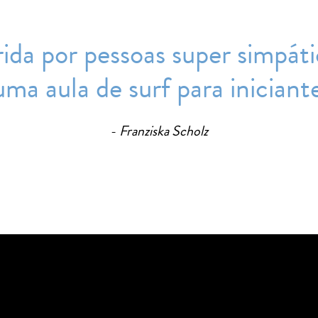
gerida por pessoas super simpá
ma aula de surf para iniciante
Franziska Scholz