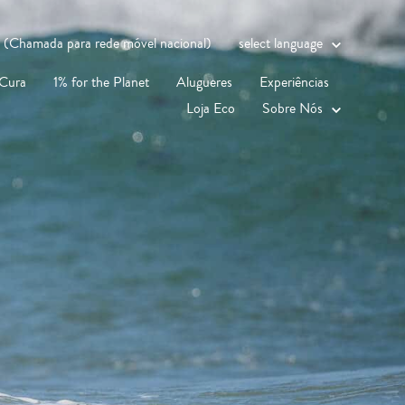
 (Chamada para rede móvel nacional)
select language
 Cura
1% for the Planet
Alugueres
Experiências
Loja Eco
Sobre Nós