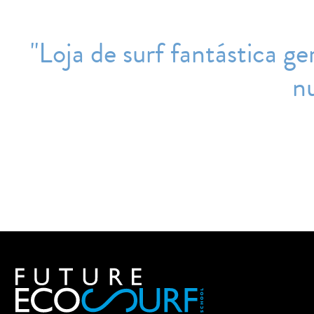
''Loja de surf fantástica 
nu