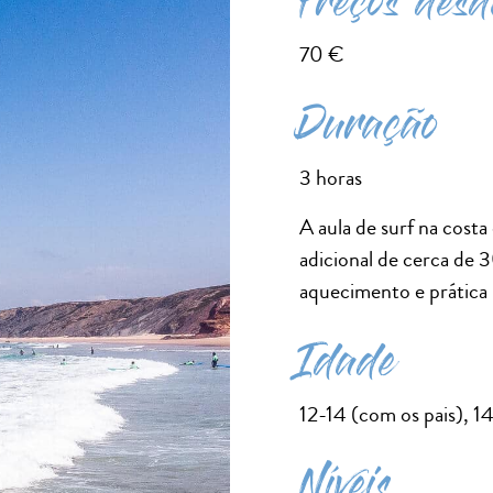
Preços desd
70 €
Duração
3 horas
A aula de surf na cost
adicional de cerca de 3
aquecimento e prática 
Idade
12-14 (com os pais), 1
Níveis