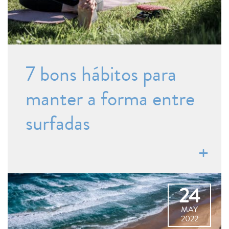
7 bons hábitos para
manter a forma entre
surfadas
24
MAY
2022