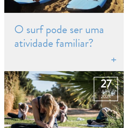
O surf pode ser uma
atividade familiar?
27
APR
2023