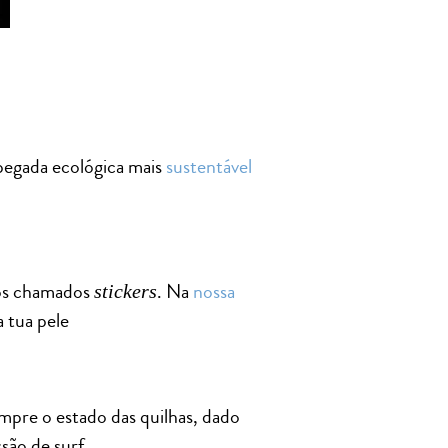
 pegada ecológica mais
sustentável
 os chamados
. Na
nossa
stickers
 tua pele
empre o estado das quilhas, dado
são de surf.