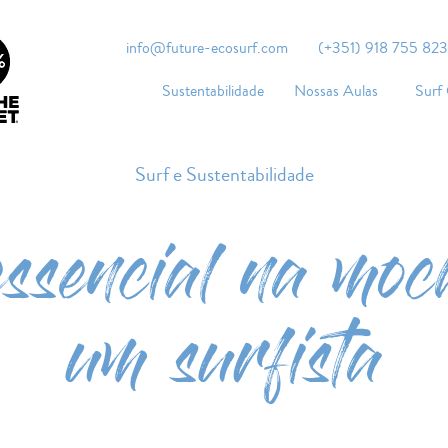
info@future-ecosurf.com
(+351) 918 755 823
Sustentabilidade
Nossas Aulas
Surf
Surf e Sustentabilidade
essencial na moc
um surfista