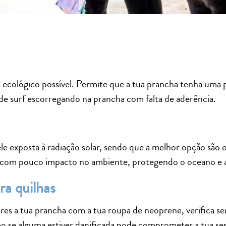
s ecológico possível. Permite que a tua prancha tenha uma
o de surf escorregando na prancha com falta de aderência.
le exposta à radiação solar, sendo que a melhor opção são
com pouco impacto no ambiente, protegendo o oceano e a
ra quilhas
lares a tua prancha com a tua roupa de neoprene, verifica s
o se alguma estiver danificada pode comprometer a tua ses