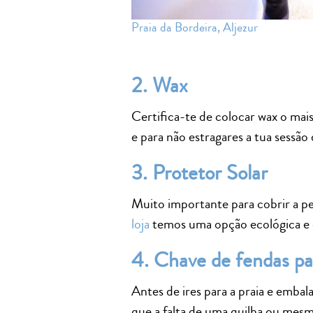
Praia da Bordeira, Aljezur
2. Wax
Certifica-te de colocar wax o mai
e para não estragares a tua sessã
3. Protetor Solar
Muito importante para cobrir a pe
loja
temos uma opção ecológica e 
4. Chave de fendas pa
Antes de ires para a praia e emba
que a falta de uma quilha ou mesm