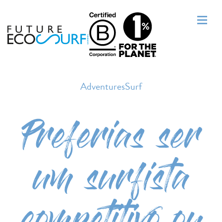
AdventuresSurf
Preferias ser
um surfista