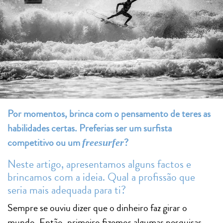
Por momentos, brinca com o pensamento de teres as
habilidades certas. Preferias ser um surfista
competitivo ou um
?
freesurfer
Neste artigo, apresentamos alguns factos e
brincamos com a ideia. Qual a profissão que
seria mais adequada para ti?
Sempre se ouviu dizer que o dinheiro faz girar o
mundo. Então, primeiro fizemos algumas pesquisas