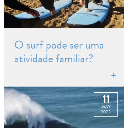
O surf pode ser uma
atividade familiar?
11
MAY
2023